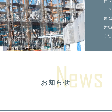
行い
「で
業”
弊社
くだ
お知らせ