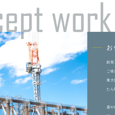
お
鉄骨
ご依
東大
たら
鳶や